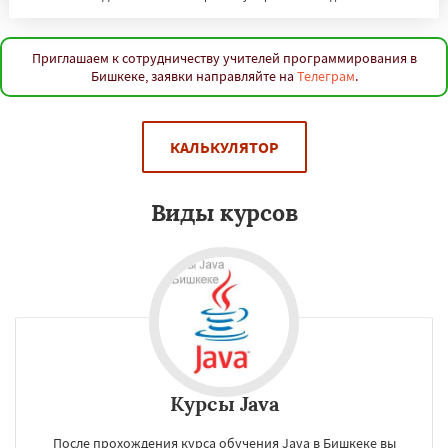
Кишинёв
Кривой Рог
Наманган
Гомель
Самарканд
Караганда
Приглашаем к сотрудничеству учителей программирования в
Бишкеке, заявки направляйте на
Телеграм
.
Даю согласие на обработку персональных данных
КАЛЬКУЛЯТОР
Виды курсов
Курсы Java
После прохождения курса обучения Java в Бишкеке вы