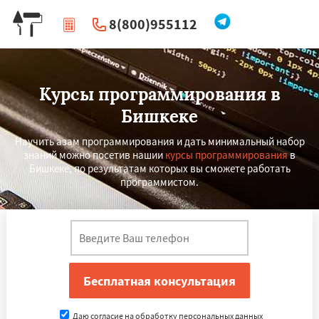
8(800)955112
|
Перезвоните мне
Курсы программирования в
Бишкеке
Научить азам программирования и дать минимальный набор
знаний можно посетив нашии
курсы программирования
в
Бишкеке, по результатам которых вы сможете работать
программистом.
×
×
Работаем по
УЗНАТЬ ПОДРОБНЕЕ
регионам
Донецк
Душанбе
Запорожье
Львов
Даю согласие на обработку персональных данных