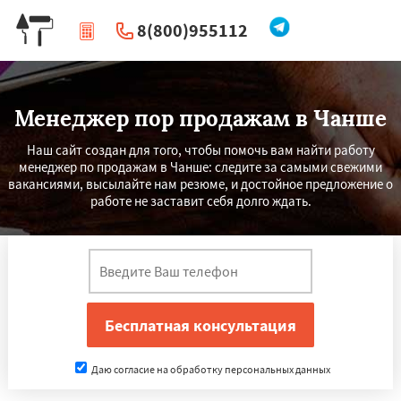
8(800)955112
|
Перезвоните мне
Менеджер пор продажам в Чанше
Наш сайт создан для того, чтобы помочь вам найти работу
менеджер по продажам в Чанше: следите за самыми свежими
вакансиями, высылайте нам резюме, и достойное предложение о
работе не заставит себя долго ждать.
×
×
Работаем по
УЗНАТЬ ПОДРОБНЕЕ
регионам
Даю согласие на обработку персональных данных
Ханчжоу
Ахмедабад
Хайдарабад