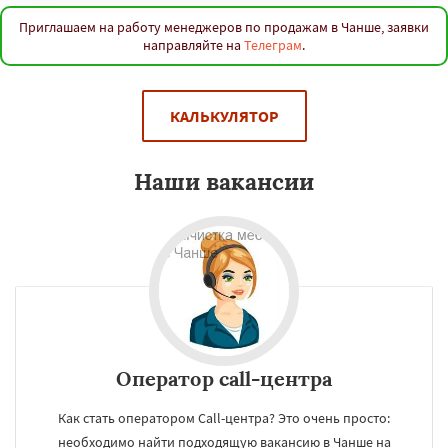
Багдад
Ченнаи
Рияд
Рио де Жанейро
Сиань
Сучжоу
Сурат
Бангкок
Сантьяго
Приглашаем на работу менеджеров по продажам в Чанше, заявки
Сингапур
Шаньтоу
Харбин
направляйте на
Телеграм
.
Дар-эс-Салам
Янгон
Йоханнесбург
Абиджан
Александрия
Калькутта
Даю согласие на обработку персональных данных
Анкара
Гиза
Чжэнчжоу
Лос-Анджелес
Тайбэй
Кейптаун
Иокогама
Берлин
КАЛЬКУЛЯТОР
Пусан
Сямэнь
Наши вакансии
Оператор call-центра
Как стать оператором Call-центра? Это очень просто:
необходимо найти подходящую вакансию в Чанше на