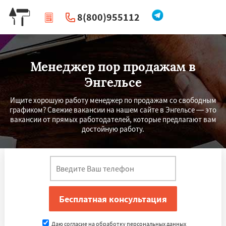
8(800)955112
|
Перезвоните мне
Менеджер пор продажам в
Энгельсе
Ищите хорошую работу менеджер по продажам со свободным
графиком? Свежие вакансии на нашем сайте в Энгельсе — это
вакансии от прямых работодателей, которые предлагают вам
достойную работу.
×
×
Работаем по
УЗНАТЬ ПОДРОБНЕЕ
регионам
Благовещенск
Королёв
Братск
Даю согласие на обработку персональных данных