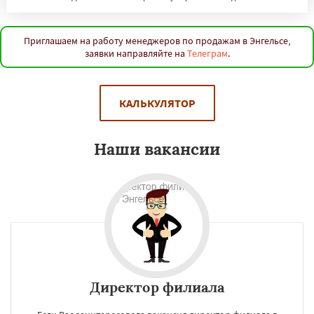
Великий Новгород
Орск
Старый Оскол
Ангарск
Псков
Люберцы
Южно-Сахалинск
Бийск
Прокопьевск
Абакан
Приглашаем на работу менеджеров по продажам в Энгельсе,
заявки направляйте на
Телеграм
.
Даю согласие на обработку персональных данных
КАЛЬКУЛЯТОР
Наши вакансии
Директор филиала