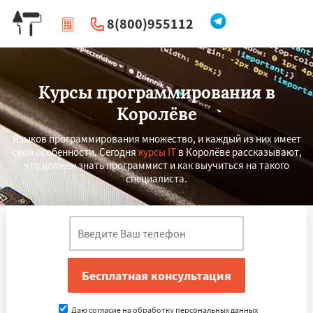
8(800)955112
|
Перезвоните мне
Курсы программирования в
Королёве
Языков программирования множество, и каждый из них имеет
свои особенности. Сегодня
курсы IT
в Королёве рассказывают,
что должен знать программист и как выучиться на такого
специалиста.
Даю согласие на обработку персональных данных