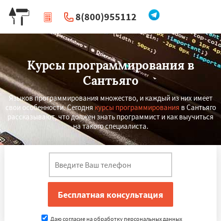
8(800)955112
|
Перезвоните мне
Курсы программирования в
Сантьяго
Языков программирования множество, и каждый из них имеет
свои особенности. Сегодня
курсы программирования
в Сантьяго
рассказывают, что должен знать программист и как выучиться
на такого специалиста.
×
×
Работаем по
УЗНАТЬ ПОДРОБНЕЕ
регионам
Сингапур
Шаньтоу
Харбин
Даю согласие на обработку персональных данных