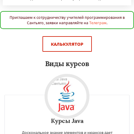
Дар-эс-Салам
Янгон
Йоханнесбург
Абиджан
Александрия
Калькутта
Анкара
Гиза
Чжэнчжоу
Лос-Анджелес
Тайбэй
Кейптаун
Иокогама
Берлин
Приглашаем к сотрудничеству учителей программирования в
Сантьяго, заявки направляйте на
Телеграм
.
Пусан
Сямэнь
Даю согласие на обработку персональных данных
КАЛЬКУЛЯТОР
Виды курсов
Курсы Java
Доскональное знание элементов и нюансов дает