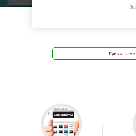
регио
Великий Новгоро
Ангарск
Псков
Южно-Сахалинск
Абакан
Приглашаем к 