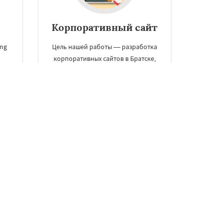
Корпоративный сайт
ng
Цель нашей работы — разработка
корпоративных сайтов в Братске,
цена которого идеально
а
соотносится с его качеством, при
этом вы получите эффективный
инструмент.
я.
ЗАКАЗАТЬ