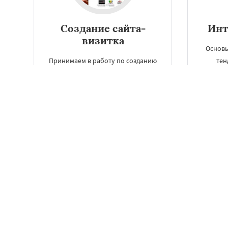
Создание сайта-
Инт
визитка
Основы
Принимаем в работу по созданию
тен
сайта-визитка в Братске как
интер
личные веб-страницы, так и
наше
бизнес-сайты, что в дальнейшем
предло
станет источником новых клиентов
и продаж.
запо
ЗАКАЗАТЬ