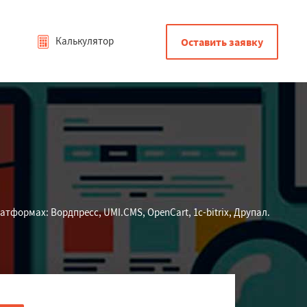
Калькулятор
Оставить заявку
формах: Вордпресс, UMI.CMS, OpenCart, 1c-bitrix, Друпал.