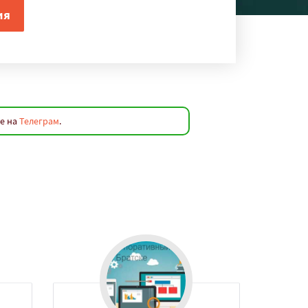
те на
Телеграм
.