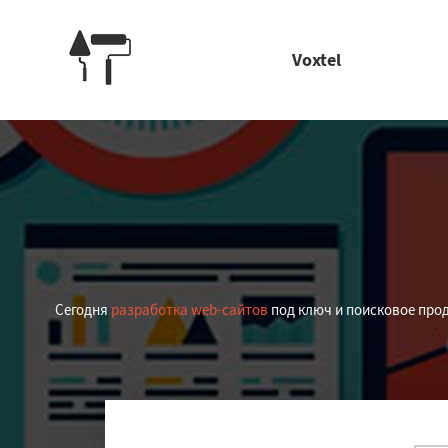
Voxtel
Сегодня
разработка web-сайтов
под ключ и поисковое прод
Работае