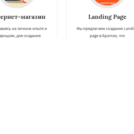
ернет-магазин
Landing Page
ваясь на личном опыте и
Мы предлагаем создание Landi
денциях, для создания
page в Братске, что
нет-магазина дизайнеры
конкретизирует внимание
й веб-студии в Братске
потенциального заказчика н
жат различные варианты
целевом предложении,
оригинального и
постепенно приводя его к
минающегося дизайна.
совершению целевого действи
ЗАКАЗАТЬ
ЗАКАЗАТЬ
Разработка сайтов в Братске