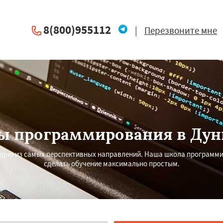
8(800)955112
|
Перезвоните мне
ы программирования в Дун
 одно из самых перспективных направлений. Наша школа программ
сделать обучение максимально простым.
×
×
м по
УЗНАТЬ ПОДРОБНЕЕ