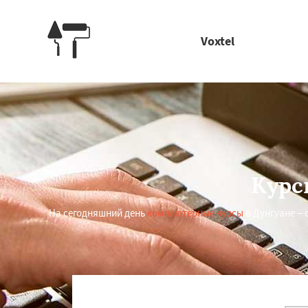
Voxtel
Курс
На сегодняшний день
компьютерные курсы
в Дунгуане –
Работае