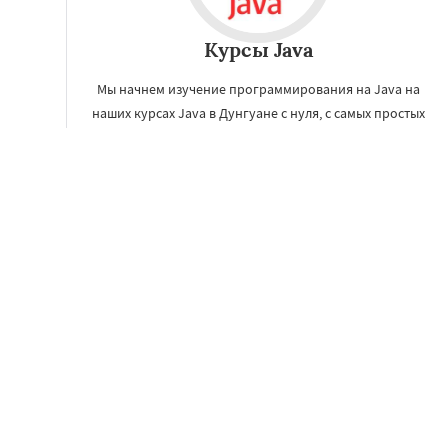
Курсы Java
Мы начнем изучение программирования на Java на
наших курсах Java в Дунгуане с нуля, с самых простых
задач и понятий, а в последствии поможем стать
хорошим Java разработчиком.
ЗАКАЗАТЬ