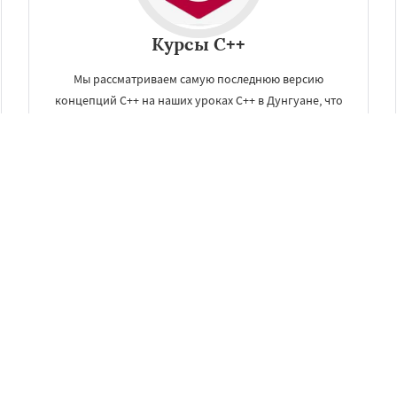
Курсы C++
Мы рассматриваем самую последнюю версию
концепций С++ на наших уроках C++ в Дунгуане, что
позволит быть в курсе актуальных изменений в
синтаксисе и терминах.
ЗАКАЗАТЬ