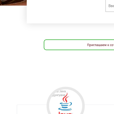
регио
Сеул
Фошань
Т
Лондон
Тегера
Шэньян
Дакка
Нинбо
Чунцин
Ханой
Чанша
Хайдарабад
Баг
Рио де Жанейро
Приглашаем к со
Бангкок
Сантьяг
Харбин
Дар-эс-
Йоханнесбург