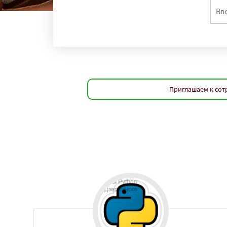
регио
Энгельс
Благове
Великий Новгоро
Ангарск
Псков
Южно-Сахалинск
Абакан
Приглашаем к сот