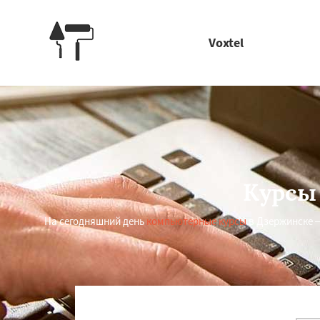
Voxtel
Курсы
На сегодняшний день
компьютерные курсы
в Дзержинске 
Работае