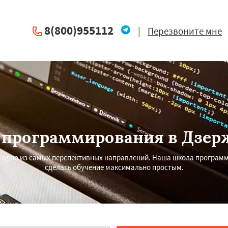
8(800)955112
|
Перезвоните мне
 программирования в Дзер
– одно из самых перспективных направлений. Наша школа програм
сделать обучение максимально простым.
×
×
м по
УЗНАТЬ ПОДРОБНЕЕ