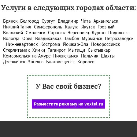
Услуги в следующих городах области:
Брянск
Белгород
Сургут
Владимир
Чита
Архангельск
Нижний Тагил
Симферополь
Калуга
Якутск
Грозный
Волжский
Смоленск
Саранск
Череповец
Курган
Подольск
Вологда
Орёл
Владикавказ
Тамбов
Мурманск
Петрозаводск
Нижневартовск
Кострома
Йошкар-Ола
Новороссийск
Стерлитамак
Химки
Таганрог
Мытищи
Сыктывкар
Комсомольск-на-Амуре
Нижнекамск
Нальчик
Шахты
Дзержинск
Энгельс
Благовещенск
Королёв
У Вас свой бизнес?
Разместите рекламу на voxtel.ru