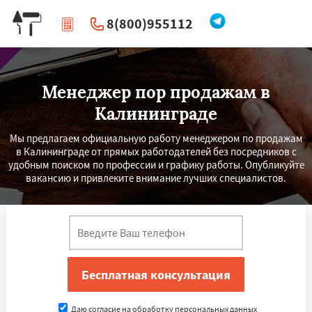
8(800)955112
|
Перезвоните мне
Менеджер пор продажам в
Калининграде
Мы предлагаем официальную работу менеджером по продажам
в Калининграде от прямых работодателей без посредников с
удобным поиском по профессии и графику работы. Опубликуйте
вакансию и привлеките внимание лучших специалистов.
×
×
Работаем по
УЗНАТЬ ПОДРОБНЕЕ
регионам
Тула
Ставрополь
Курск
Улан-Удэ
Сочи
Даю согласие на обработку персональных данных