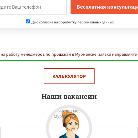
нам
ижневартовск
Кострома
ороссийск
Стерлитамак
Даю согласие на обработку персональных данных
г
Мытищи
Сыктывкар
-Амуре
Нижнекамск
Дзержинск
Энгельс
оролёв
Братск
Даю согласие на обработку персональных данных
д
Орск
Старый Оскол
на работу менеджеров по продажам в Мурманске, заявки направляйте
Люберцы
Бийск
Прокопьевск
КАЛЬКУЛЯТОР
Наши вакансии