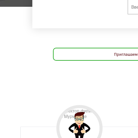
регио
Петрозаводск
Н
Йошкар-Ола
Нов
Химки
Таганро
Комсомольск-на
Нальчик
Шахты
Благовещенск
К
Великий Новгоро
Приглашаем 
Ангарск
Псков
Южно-Сахалинск
Абакан