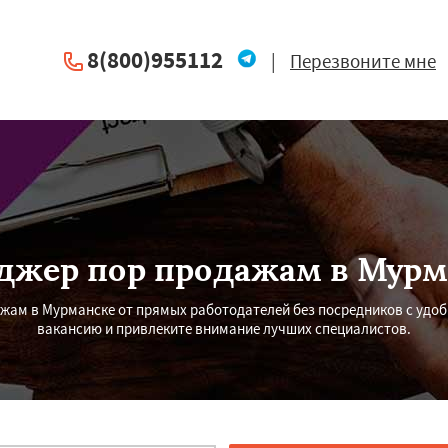
8(800)955112
|
Перезвоните мне
джер пор продажам в Мурм
ам в Мурманске от прямых работодателей без посредников с удоб
вакансию и привлеките внимание лучших специалистов.
×
×
м по
УЗНАТЬ ПОДРОБНЕЕ