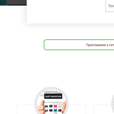
регио
Екатеринбург
Ка
Челябинск
Сама
Уфа
Красноярс
Волгоград
Крас
Тольятти
Ижевс
Иркутск
Хабаро
Ярославль
Влад
Приглашаем к сот
Кемерово
Ново
Набережные Чел
Пенза
Севастоп
Чебоксары
Кали
Ставрополь