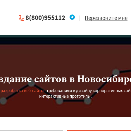
8(800)955112
|
Перезвоните мне
здание сайтов в Новосибир
е
разработка веб-сайтов
требованиям к дизайну корпоративных сайт
интерактивные прототипы.
×
×
м по