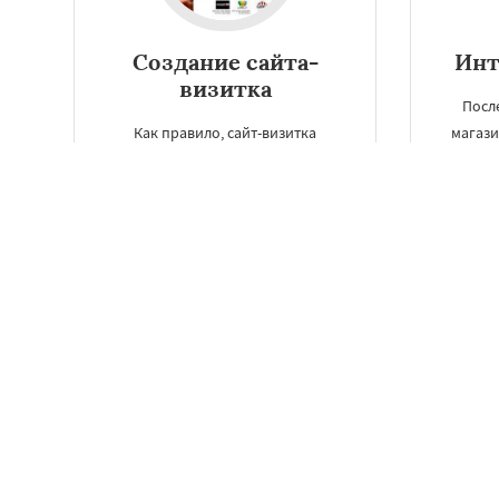
Создание сайта-
Инт
визитка
Посл
Как правило, сайт-визитка
магази
считается одним из самых
им
популярных способов рекламы в
продвиж
Новосибирске. После создания его
что
можно использовать для
стаб
определения приоритета
будущего направления.
ЗАКАЗАТЬ