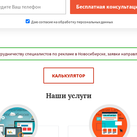
нам
зань
Нижний Новгород
ра
Омск
Ростов-на-Дону
Даю согласие на обработку персональных данных
к
Воронеж
Пермь
Даю согласие на обработку персональных данных
нодар
Саратов
Тюмень
к
Барнаул
Ульяновск
вск
Махачкала
ивосток
Оренбург
Томск
рудничеству специалистов по рекламе в Новосибирске, заявки направ
кузнецк
Рязань
ны
Астрахань
Киров
оль
Балашиха
Липецк
нинград
Тула
КАЛЬКУЛЯТОР
Наши услуги