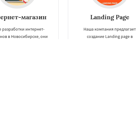
ернет-магазин
Landing Page
е разработки интернет-
Наша компания предлагает
нов в Новосибирске, они
создание Landing page в
еют инструменты SEO
Новосибирске, что подразумев
ения интернет-магазина,
одностраничный сайт, основн
 позволяет достичь его
целью которого является сбо
ильной посещаемости.
контактов для дальнейшей
продажи.
ЗАКАЗАТЬ
ЗАКАЗАТЬ
Разработка сайтов в Новосибирске