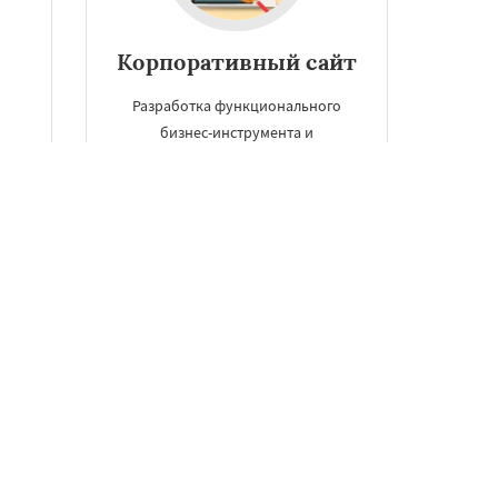
Корпоративный сайт
Разработка функционального
бизнес-инструмента и
ает
корпоративных сайтов в
ой
Новосибирске является поэтапным
р
процессом, который качественно
может выполнить только
компания полного цикла.
ЗАКАЗАТЬ