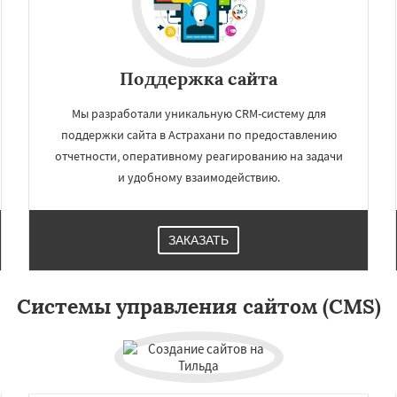
имферополь
Калуга
Волжский
Смоленск
вец
Курган
Подольск
ладикавказ
Тамбов
Поддержка сайта
заводск
Нижневартовск
Мы разработали уникальную CRM-систему для
поддержки сайта в Астрахани по предоставлению
отчетности, оперативному реагированию на задачи
и удобному взаимодействию.
ЗАКАЗАТЬ
Системы управления сайтом (CMS)