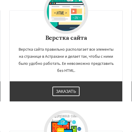
Верстка сайта
Верстка сайта правильно располагает все элементы
на странице в Астрахани и делает так, чтобы с ними
было удобно работать. Ее невозможно представить
без HTML.
×
×
м по
ЗАКАЗАТЬ
нам
вастополь
Балашиха
ры
Калининград
Тула
ск
Улан-Удэ
Сочи
Тверь
Даю согласие на обработку персональных данных
ваново
Брянск
Белгород
ир
Чита
Архангельск