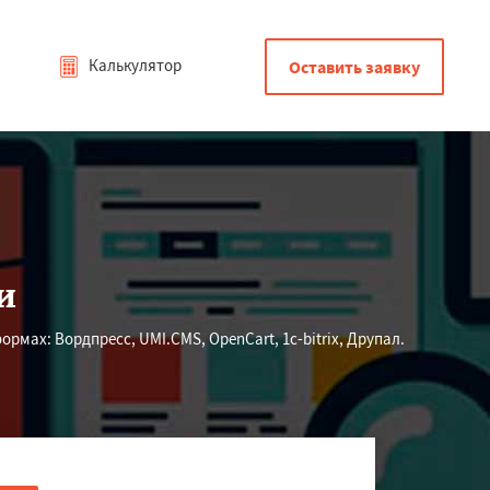
Калькулятор
Оставить заявку
и
мах: Вордпресс, UMI.CMS, OpenCart, 1c-bitrix, Друпал.