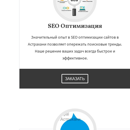
Нижний Тагил
С
Якутск
Грозный
Саранск
Черепо
Вологда
Орёл
В
SEO Оптимизация
Мурманск
Петро
Кострома
Значительный опыт в SEO оптимизации сайтов в
Астрахани позволяет опережать поисковые тренды.
Наше решение ваших задач всегда быстрое и
эффективное.
ЗАКАЗАТЬ