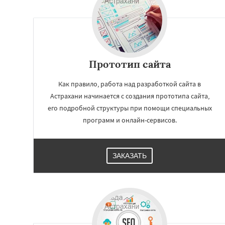
Прототип сайта
Как правило, работа над разработкой сайта в
Астрахани начинается с создания прототипа сайта,
его подробной структуры при помощи специальных
программ и онлайн-сервисов.
Работае
ЗАКАЗАТЬ
регио
Киров
Пенза
Се
Липецк
Чебокса
Ставрополь
Кур
Магнитогорск
И
Сургут
Владим