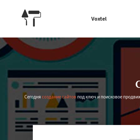
Voxtel
Сегодня
создание сайтов
под ключ и поисковое продвиж