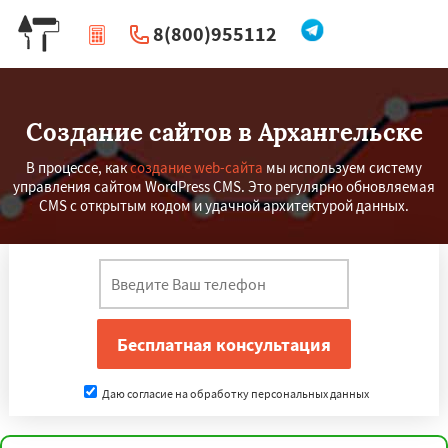
8(800)955112
|
Перезвоните мне
Создание сайтов в Архангельске
В процессе, как
создание web-сайта
мы используем систему
управления сайтом WordPress CMS. Это регулярно обновляемая
CMS с открытым кодом и удачной архитектурой данных.
×
×
Работаем по
регионам
Даю согласие на обработку персональных данных
Нижний Тагил
Симферополь
Калуга