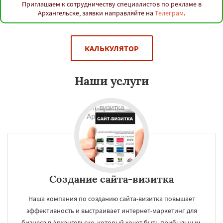
Якутск
Грозный
Волжский
Смоленск
Приглашаем к сотрудничеству специалистов по рекламе в
Саранск
Череповец
Курган
Подольск
Архангельске, заявки направляйте на
Телеграм
.
Даю согласие на обработку персональных данных
Вологда
Орёл
Владикавказ
Тамбов
Мурманск
Петрозаводск
Нижневартовск
Кострома
Йошкар-Ола
Новороссийск
Стерлитамак
Химки
КАЛЬКУЛЯТОР
Таганрог
Мытищи
Сыктывкар
Комсомольск-на-Амуре
Нижнекамск
Нальчик
Шахты
Дзержинск
Энгельс
Наши услуги
Благовещенск
Королёв
Братск
Великий Новгород
Орск
Старый Оскол
Ангарск
Псков
Создание сайта-визитка
Наша компания по созданию сайта-визитка повышает
эффективность и выстраивает интернет-маркетинг для
бизнеса в Архангельске, который хочет быть прибыльным.