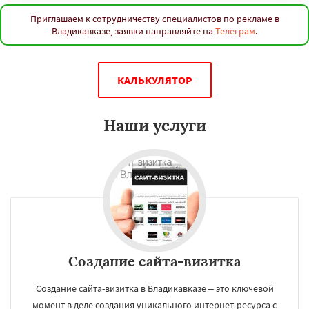
Нижневартовск
Кострома
Йошкар-Ола
Новороссийск
Стерлитамак
Химки
Приглашаем к сотрудничеству специалистов по рекламе в
Даю согласие на обработку персональных данных
Таганрог
Мытищи
Сыктывкар
Владикавказе, заявки направляйте на
Телеграм
.
Комсомольск-на-Амуре
Нижнекамск
Нальчик
Шахты
Дзержинск
Энгельс
Благовещенск
Королёв
Братск
Великий Новгород
Орск
Старый Оскол
КАЛЬКУЛЯТОР
Ангарск
Псков
Люберцы
Южно-Сахалинск
Бийск
Прокопьевск
Абакан
Наши услуги
Создание сайта-визитка
Создание сайта-визитка в Владикавказе – это ключевой
момент в деле создания уникального интернет-ресурса с