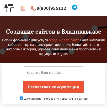
8(800)955112
|
Перезвоните мне
Создание сайтов в Владикавказе
Всю информацию для услуги
создание веб-сайта
наша компания
собирает еще на этапе проектирования. Наши сайты - это
цифровые истории, управляющие вниманием посетителей и
ведущие их к цели.
×
×
Работаем по
регионам
Даю согласие на обработку персональных данных
Тамбов
Мурманск
Петрозаводск