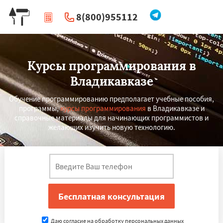
8(800)955112
|
Перезвоните мне
Курсы программирования в
Владикавказе
Обучение программированию предполагает учебные пособия,
программы,
курсы программирования
в Владикавказе и
справочные материалы для начинающих программистов и
желающих изучить новую технологию.
×
×
Работаем по
УЗНАТЬ ПОДРОБНЕЕ
регионам
Тамбов
Мурманск
Петрозаводск
Даю согласие на обработку персональных данных