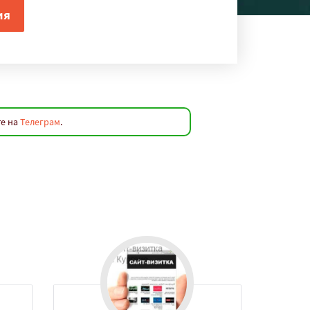
те на
Телеграм
.