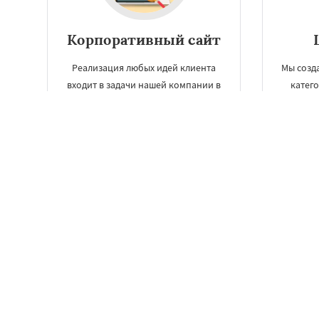
Корпоративный сайт
Реализация любых идей клиента
Мы созда
входит в задачи нашей компании в
катего
Кургане по разработке
также
корпоративных сайтов, точно
ле
также, как и работа автономного
предл
отдела digital-маркетинга.
стран
ЗАКАЗАТЬ