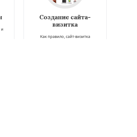
н
Создание сайта-
визитка
 и
Как правило, сайт-визитка
ы
считается одним из самых
популярных способов рекламы в
ты
Кургане. После создания его
можно использовать для
определения приоритета
будущего направления.
ЗАКАЗАТЬ