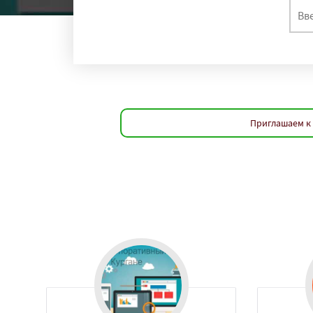
регио
Подольск
Волог
Тамбов
Мурманс
Нижневартовск
Новороссийск
С
Таганрог
Мытищ
Комсомольск-на
Нальчик
Шахты
Приглашаем к 
Благовещенск
К
Великий Новгоро
Ангарск
Псков
Южно-Сахалинск
Абакан