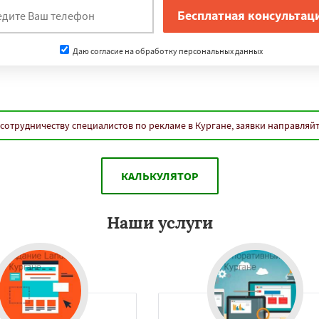
нам
да
Орёл
Владикавказ
к
Петрозаводск
Даю согласие на обработку персональных данных
Кострома
Йошкар-Ола
Даю согласие на обработку персональных данных
терлитамак
Химки
и
Сыктывкар
-Амуре
Нижнекамск
Дзержинск
Энгельс
сотрудничеству специалистов по рекламе в Кургане, заявки направляй
оролёв
Братск
д
Орск
Старый Оскол
Люберцы
Бийск
Прокопьевск
КАЛЬКУЛЯТОР
Наши услуги