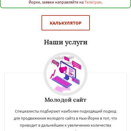
Каир
Нинбо
Чунцин
Хошимин
Нанкин
Йорке, заявки направляйте на
Телеграм
.
Гонконг
Ханой
Чанша
Ханчжоу
Даю согласие на обработку персональных данных
Ахмедабад
Хайдарабад
Багдад
Ченнаи
Рияд
Рио де Жанейро
Сиань
Сучжоу
Сурат
Бангкок
Сантьяго
Сингапур
КАЛЬКУЛЯТОР
Шаньтоу
Харбин
Дар-эс-Салам
Янгон
Йоханнесбург
Абиджан
Александрия
Калькутта
Анкара
Гиза
Чжэнчжоу
Наши услуги
Лос-Анджелес
Тайбэй
Кейптаун
Молодой сайт
Специалисты подбирают наиболее подходящий подход
для продвижения молодого сайта в Нью-Йорке в топ, что
приводит в дальнейшем к увеличению количества