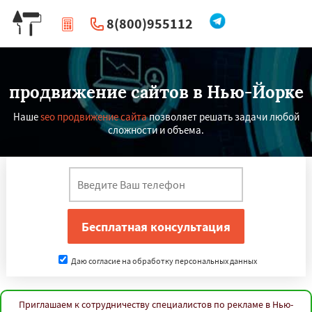
8(800)955112
|
Перезвоните мне
продвижение сайтов в Нью-Йорке
Наше
seo продвижение сайта
позволяет решать задачи любой
сложности и объема.
×
×
Работаем по
регионам
Даю согласие на обработку персональных данных
Бангалор
Шэньян
Дакка
Ухань
Богота
Приглашаем к сотрудничеству специалистов по рекламе в Нью-