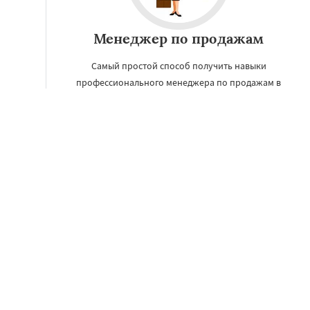
Менеджер по продажам
Самый простой способ получить навыки
профессионального менеджера по продажам в
Омске — выслать нам свое резюме в ответ на
вакансию и пройти обучение непосредственно в
процессе работы.
УЗНАТЬ ПОДРОБНЕЕ