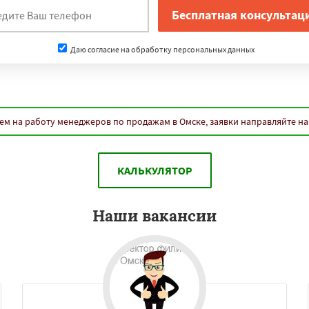
нам
Уфа
Красноярск
Волгоград
Краснодар
Даю согласие на обработку персональных данных
Тольятти
Ижевск
вск
Иркутск
Хабаровск
лавль
Владивосток
Кемерово
Новокузнецк
Даю согласие на обработку персональных данных
ные Челны
Астрахань
м на работу менеджеров по продажам в Омске, заявки направляйте н
вастополь
Балашиха
ры
Калининград
Тула
ск
Улан-Удэ
Сочи
Тверь
ваново
КАЛЬКУЛЯТОР
Наши вакансии