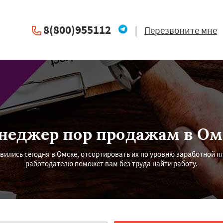
8(800)955112
|
Перезвоните мне
неджер пор продажам в Ом
вились сегодня в Омске, отсортировать их по уровню заработной п
работодателю поможет вам без труда найти работу.
×
×
м по
УЗНАТЬ ПОДРОБНЕЕ