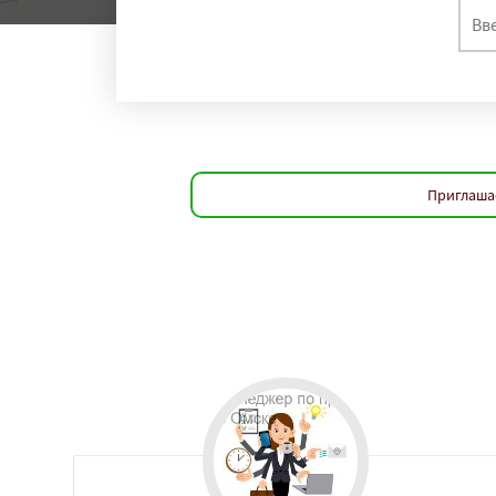
регио
Ростов-на-Дону
Воронеж
Пермь
Саратов
Тюмень
Барнаул
Ульяно
Махачкала
Ярос
Оренбург
Томск
Рязань
Набереж
Приглашае
Киров
Пенза
Се
Липецк
Чебокса
Ставрополь
Кур
Магнитогорск
И