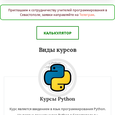
Калининград
Тула
Ставрополь
Курск
Улан-Удэ
Сочи
Тверь
Магнитогорск
Иваново
Брянск
Белгород
Сургут
Приглашаем к сотрудничеству учителей программирования в
Севастополе, заявки направляйте на
Телеграм
.
Владимир
Чита
Архангельск
Нижний Тагил
Симферополь
Калуга
Даю согласие на обработку персональных данных
Якутск
Грозный
Волжский
Смоленск
Саранск
Череповец
Курган
Подольск
КАЛЬКУЛЯТОР
Вологда
Орёл
Владикавказ
Тамбов
Мурманск
Петрозаводск
Нижневартовск
Кострома
Йошкар-Ола
Виды курсов
Новороссийск
Стерлитамак
Курсы Python
Курс является введением в язык программирования Python.