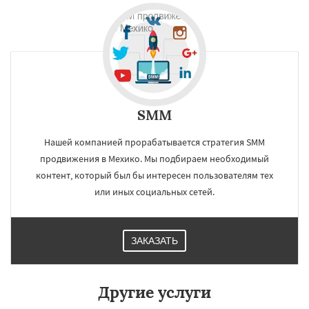
×
×
Работаем по
регионам
Лондон
Тегеран
Нью-Йорк
Бангалор
Шэньян
Дакка
Ухань
Богота
Каир
Нинбо
Чунцин
Хошимин
Нанкин
Даю согласие на обработку персональных данных
SMM
Гонконг
Ханой
Чанша
Ханчжоу
Ахмедабад
Хайдарабад
Багдад
Ченнаи
Нашей компанией прорабатывается стратегия SMM
Рияд
Рио де Жанейро
Сиань
Сучжоу
Сурат
Бангкок
Сантьяго
Сингапур
продвижения в Мехико. Мы подбираем необходимый
Шаньтоу
Харбин
Дар-эс-Салам
Янгон
контент, который был бы интересен пользователям тех
Йоханнесбург
Абиджан
Александрия
или иных социальных сетей.
Калькутта
Анкара
Гиза
Чжэнчжоу
ЗАКАЗАТЬ
Другие услуги