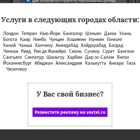
Даю согласие на обработку персональных данных
Услуги в следующих городах области:
Лондон
Тегеран
Нью-Йорк
Бангалор
Шэньян
Дакка
Ухань
Богота
Каир
Нинбо
Чунцин
Хошимин
Нанкин
Гонконг
Ханой
Чанша
Ханчжоу
Ахмедабад
Хайдарабад
Багдад
Ченнаи
Рияд
Рио де Жанейро
Сиань
Сучжоу
Сурат
Бангкок
Сантьяго
Сингапур
Шаньтоу
Харбин
Дар-эс-Салам
Янгон
Йоханнесбург
Абиджан
Александрия
Калькутта
Анкара
Гиза
Чжэнчжоу
У Вас свой бизнес?
Разместите рекламу на voxtel.ru