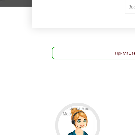
регио
Санкт-Петербург
Екатеринбург
Ка
Челябинск
Сама
Уфа
Красноярс
Волгоград
Крас
Тольятти
Ижевс
Иркутск
Хабаро
Приглашае
Ярославль
Влад
Кемерово
Ново
Набережные Чел
Пенза
Севастоп
Чебоксары
Кали