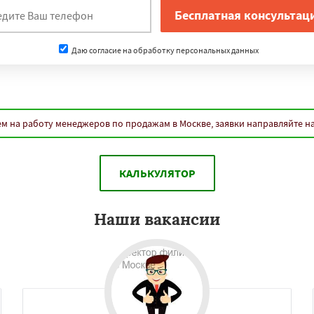
нам
Новосибирск
зань
Нижний Новгород
Даю согласие на обработку персональных данных
ра
Омск
Ростов-на-Дону
к
Воронеж
Пермь
нодар
Саратов
Тюмень
к
Барнаул
Ульяновск
Даю согласие на обработку персональных данных
вск
Махачкала
м на работу менеджеров по продажам в Москве, заявки направляйте н
ивосток
Оренбург
Томск
кузнецк
Рязань
ны
Астрахань
Киров
оль
Балашиха
Липецк
КАЛЬКУЛЯТОР
нинград
Наши вакансии