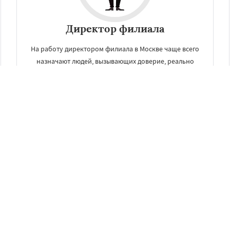
Директор филиала
На работу директором филиала в Москве чаще всего
назначают людей, вызывающих доверие, реально
способных руководить и развивать компанию в
нужном русле.
УЗНАТЬ ПОДРОБНЕЕ
Другие услуги