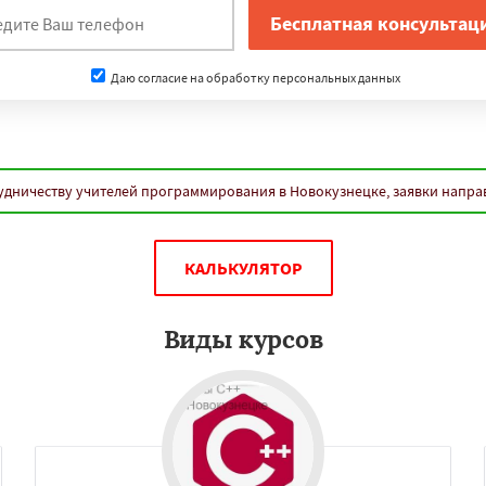
нам
ные Челны
Астрахань
вастополь
Балашиха
Даю согласие на обработку персональных данных
ры
Калининград
Тула
ск
Улан-Удэ
Сочи
Тверь
ваново
Брянск
Белгород
ир
Чита
Архангельск
Даю согласие на обработку персональных данных
имферополь
Калуга
удничеству учителей программирования в Новокузнецке, заявки напра
Волжский
Смоленск
вец
Курган
Подольск
ладикавказ
Тамбов
КАЛЬКУЛЯТОР
Виды курсов