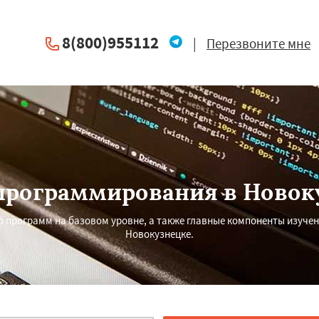
8(800)955112
|
Перезвоните мне
программирования в Новок
 программ на базовом уровне, а также главные компоненты изучен
Новокузнецке.
×
×
м по
УЗНАТЬ ПОДРОБНЕЕ