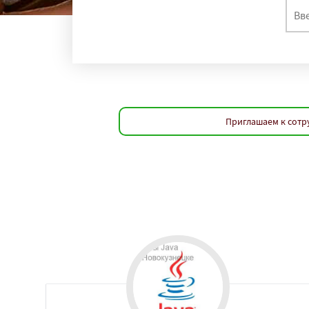
регио
Рязань
Набереж
Киров
Пенза
Се
Липецк
Чебокса
Ставрополь
Кур
Магнитогорск
И
Сургут
Владим
Нижний Тагил
С
Приглашаем к сотр
Якутск
Грозный
Саранск
Черепо
Вологда
Орёл
В
Мурманск