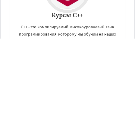
Курсы C++
С++ - это компилируемый, высокоуровневый язык
программирования, которому мы обучим на наших
курсах C++ в Новокузнецке. Он предназначается для
разработки разнообразных приложений.
ЗАКАЗАТЬ