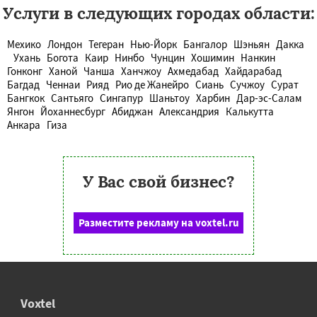
Услуги в следующих городах области:
Мехико
Лондон
Тегеран
Нью-Йорк
Бангалор
Шэньян
Дакка
Ухань
Богота
Каир
Нинбо
Чунцин
Хошимин
Нанкин
Гонконг
Ханой
Чанша
Ханчжоу
Ахмедабад
Хайдарабад
Багдад
Ченнаи
Рияд
Рио де Жанейро
Сиань
Сучжоу
Сурат
Бангкок
Сантьяго
Сингапур
Шаньтоу
Харбин
Дар-эс-Салам
Янгон
Йоханнесбург
Абиджан
Александрия
Калькутта
Анкара
Гиза
У Вас свой бизнес?
Разместите рекламу на voxtel.ru
Voxtel